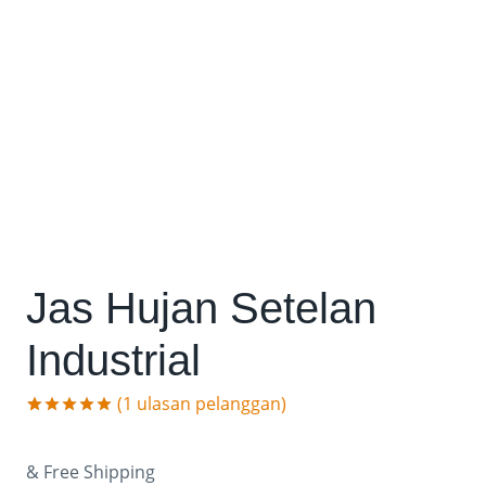
Jas Hujan Setelan
Industrial
(
1
ulasan pelanggan)
Peringkat
1
5.00
dari 5
berdasarkan
& Free Shipping
penilaian