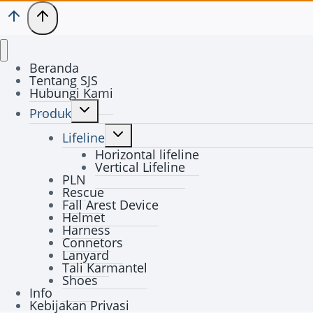
Beranda
Tentang SJS
Hubungi Kami
Toggle
Produk
child
Toggle
menu
Lifeline
child
Horizontal lifeline
menu
Vertical Lifeline
PLN
Rescue
Fall Arest Device
Helmet
Harness
Connetors
Lanyard
Tali Karmantel
Shoes
Info
Kebijakan Privasi