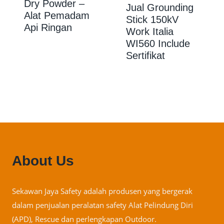
Dry Powder –
Jual Grounding
Alat Pemadam
Stick 150kV
Api Ringan
Work Italia
WI560 Include
Sertifikat
About Us
Sekawan Jaya Safety adalah produsen yang bergerak
dalam penjualan peralatan safety Alat Pelindung Diri
(APD), Rescue dan perlengkapan Outdoor.