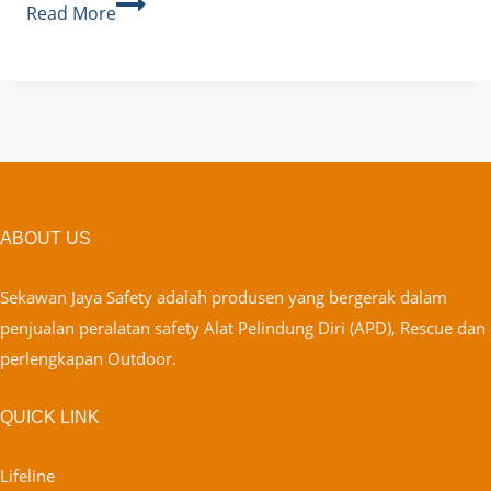
Berapa
Read More
Lama
Safety
Harness
Bisa
Digunakan?
ABOUT US
Sekawan Jaya Safety adalah produsen yang bergerak dalam
penjualan peralatan safety Alat Pelindung Diri (APD), Rescue dan
perlengkapan Outdoor.
QUICK LINK
Lifeline