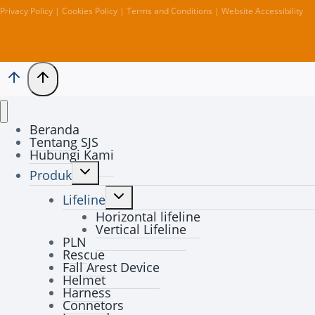
Privacy Policy | Cookies Policy | Terms and Conditions | Website Accessibility
Beranda
Tentang SJS
Hubungi Kami
Toggle
Produk
child
Toggle
menu
Lifeline
child
Horizontal lifeline
menu
Vertical Lifeline
PLN
Rescue
Fall Arest Device
Helmet
Harness
Connetors