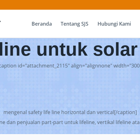
Y
Beranda
Tentang SJS
Hubungi Kami
 line untuk solar
caption id="attachment_2115" align="alignnone" width="300
mengenal safety life line horizontal dan vertical[/caption]
e dan penjualan part-part untuk lifeline, vertikal lifeline at