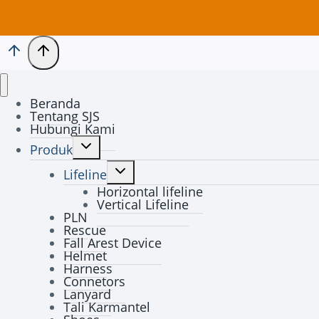
Beranda
Tentang SJS
Hubungi Kami
Toggle
Produk
child
Toggle
menu
Lifeline
child
Horizontal lifeline
menu
Vertical Lifeline
PLN
Rescue
Fall Arest Device
Helmet
Harness
Connetors
Lanyard
Tali Karmantel